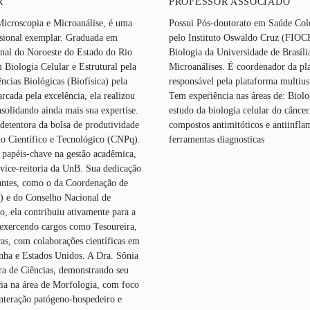
R
PROFESSOR ASSOCIADO
Microscopia e Microanálise, é uma
Possui Pós-doutorato em Saúde Cole
ssional exemplar. Graduada em
pelo Instituto Oswaldo Cruz (FIOCR
onal do Noroeste do Estado do Rio
Biologia da Universidade de Brasíl
Biologia Celular e Estrutural pela
Microanálises. É coordenador da pl
cias Biológicas (Biofísica) pela
responsável pela plataforma multius
cada pela excelência, ela realizou
Tem experiência nas áreas de: Biolo
nsolidando ainda mais sua expertise.
estudo da biologia celular do cânce
 detentora da bolsa de produtividade
compostos antimitóticos e antiinfla
o Científico e Tecnológico (CNPq).
ferramentas diagnosticas
 papéis-chave na gestão acadêmica,
a vice-reitoria da UnB. Sua dedicação
tantes, como o da Coordenação de
) e do Conselho Nacional de
, ela contribuiu ativamente para a
exercendo cargos como Tesoureira,
ras, com colaborações científicas em
anha e Estados Unidos. A Dra. Sônia
a de Ciências, demonstrando seu
ncia na área de Morfologia, com foco
nteração patógeno-hospedeiro e