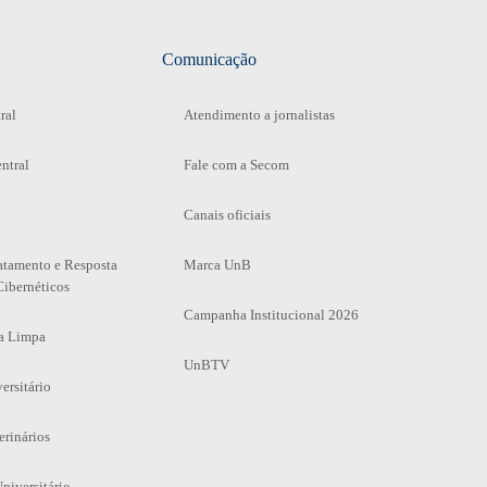
Comunicação
ral
Atendimento a jornalistas
ntral
Fale com a Secom
Canais oficiais
atamento e Resposta
Marca UnB
Cibernéticos
Campanha Institucional 2026
a Limpa
UnBTV
ersitário
erinários
niversitário