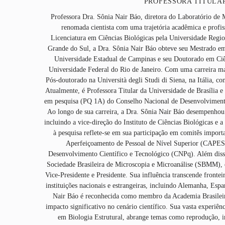
PROFESSORA TITULA
Professora Dra. Sônia Nair Báo, diretora do Laboratório de 
renomada cientista com uma trajetória acadêmica e profi
Licenciatura em Ciências Biológicas pela Universidade Regi
Grande do Sul, a Dra. Sônia Nair Báo obteve seu Mestrado em 
Universidade Estadual de Campinas e seu Doutorado em Ciên
Universidade Federal do Rio de Janeiro. Com uma carreira mar
Pós-doutorado na Università degli Studi di Siena, na Itália, co
Atualmente, é Professora Titular da Universidade de Brasília e
em pesquisa (PQ 1A) do Conselho Nacional de Desenvolviment
Ao longo de sua carreira, a Dra. Sônia Nair Báo desempenhou
incluindo a vice-direção do Instituto de Ciências Biológicas e 
à pesquisa reflete-se em sua participação em comitês impor
Aperfeiçoamento de Pessoal de Nível Superior (CAPES
Desenvolvimento Científico e Tecnológico (CNPq). Além disso
Sociedade Brasileira de Microscopia e Microanálise (SBMM), 
Vice-Presidente e Presidente. Sua influência transcende frontei
instituições nacionais e estrangeiras, incluindo Alemanha, Esp
Nair Báo é reconhecida como membro da Academia Brasileir
impacto significativo no cenário científico. Sua vasta experiê
em Biologia Estrutural, abrange temas como reprodução, i