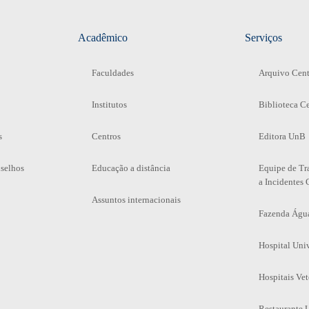
Acadêmico
Serviços
Faculdades
Arquivo Cent
Institutos
Biblioteca Ce
s
Centros
Editora UnB
selhos
Educação a distância
Equipe de Tr
a Incidentes 
Assuntos internacionais
Fazenda Águ
Hospital Univ
Hospitais Vet
Restaurante U