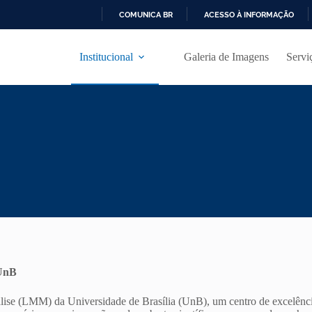
COMUNICA BR
ACESSO À INFORMAÇÃO
I
R
Institucional
Galeria de Imagens
Servi
P
A
R
A
O
C
O
N
T
E
Ú
D
O
 UnB
ise (LMM) da Universidade de Brasília (UnB), um centro de excelência 