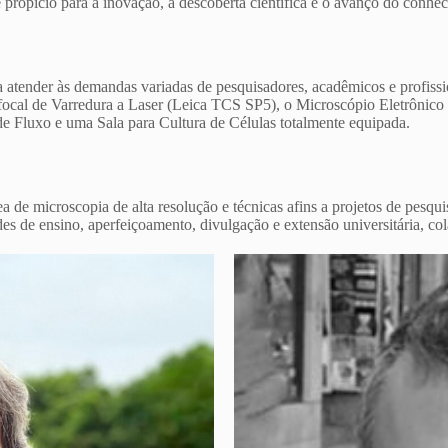
 propício para a inovação, a descoberta científica e o avanço do conhe
 atender às demandas variadas de pesquisadores, acadêmicos e profissi
focal de Varredura a Laser (Leica TCS SP5), o Microscópio Eletrônic
 Fluxo e uma Sala para Cultura de Células totalmente equipada.
 de microscopia de alta resolução e técnicas afins a projetos de pesqu
es de ensino, aperfeiçoamento, divulgação e extensão universitária, c