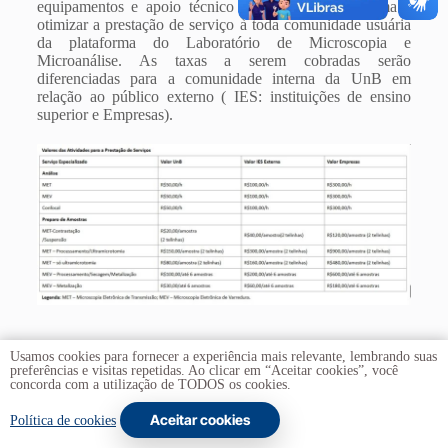
equipamentos e apoio técnico especializado, de forma a
otimizar a prestação de serviço à toda comunidade usuária
da plataforma do
Laboratório de Microscopia e
Microanálise. As taxas a serem cobradas serão
diferenciadas para a comunidade interna da UnB em
relação ao público externo ( IES: instituições de ensino
superior e Empresas).
Usamos cookies para fornecer a experiência mais relevante, lembrando suas
preferências e visitas repetidas. Ao clicar em “Aceitar cookies”, você
concorda com a utilização de TODOS os cookies.
Aceitar cookies
Copyright © 2026 -
Universidade de Brasília
. Todos os
Política de cookies
direitos reservados.